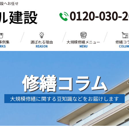
建設へお任せ
0120-030-2
事例集
選ばれる理由
大規模修繕メニュー
修繕コ
RKS
REASON
MENU
COLUM
修繕コラム
大規模修繕に関する豆知識などをお届けします