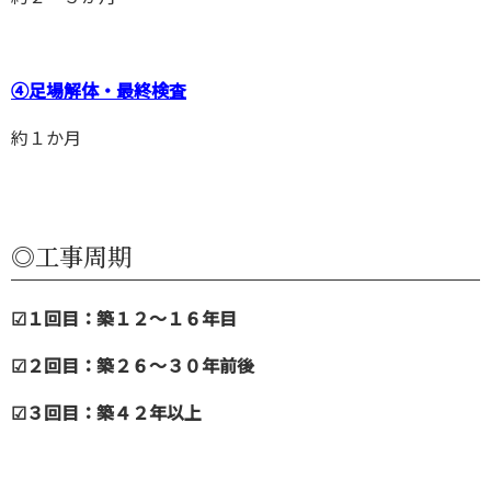
④足場解体・最終検査
約１か月
◎工事周期
☑１回目：築１２～１６年目
☑２回目：築２６～３０年前後
☑３回目：築４２年以上