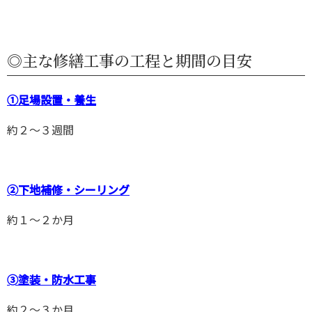
◎主な修繕工事の工程と期間の目安
①足場設置・養生
約２～３週間
➁下地補修・シーリング
約１～２か月
➂塗装・防水工事
約２～３か月